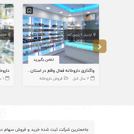
اردبیل
پارس آباد
خراس
تماس بگیرید
واگذاری داروخانه فعال واقع در استان اردبیل [ پارس آباد ]
داروخ
2 سال قبل
فروش داروخانه
1 سال قبل
جامعترین شرکت ثبت شده خرید و فروش سهام درم