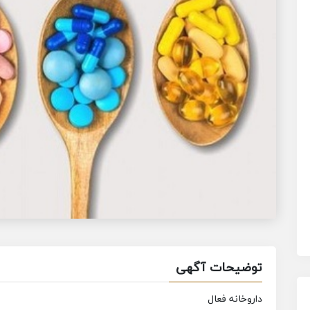
توضیحات آگهی
داروخانه فعال