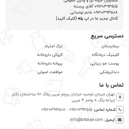
مشاوران حرفه ای و وکیل حقوقی
۰۹۱۲۰۳۹۴۵۱۵ آقای پرسته
۰۹۱۲۰۳۹۴۵۰۸ خانم لواسانی
کانال جدید ما در اپ
بله
(کلیک کنید)
دسترسی سریع
بیمارستان
ترک اعتیاد
کلینیک درمانگاه
کروکی داروخانه
پوست مو زیبایی
پروانه داروخانه
دندانپزشکی
موافقت اصولی
تماس با ما
تهران میدان توحید خیابان پرچم غربی پلاک ۶۶ ساختمان دکتر
ابیانه زنگ ۸ واحد ۴ غربی
شماره تماس:
09120394515 - 09120394508
ایمیل:
info@btbiran.com