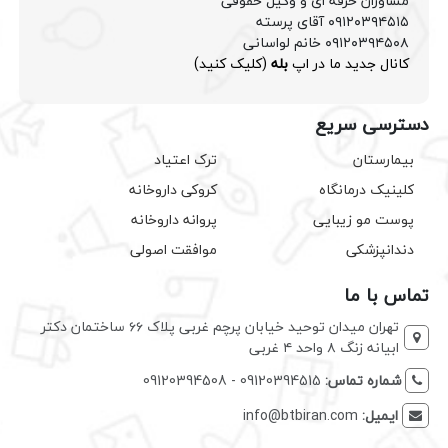
مشاوران حرفه ای و وکیل حقوقی
۰۹۱۲۰۳۹۴۵۱۵ آقای پرسته
۰۹۱۲۰۳۹۴۵۰۸ خانم لواسانی
کانال جدید ما در اپ
بله
(کلیک کنید)
دسترسی سریع
بیمارستان
ترک اعتیاد
کلینیک درمانگاه
کروکی داروخانه
پوست مو زیبایی
پروانه داروخانه
دندانپزشکی
موافقت اصولی
تماس با ما
تهران میدان توحید خیابان پرچم غربی پلاک ۶۶ ساختمان دکتر
ابیانه زنگ ۸ واحد ۴ غربی
شماره تماس:
09120394515 - 09120394508
ایمیل:
info@btbiran.com