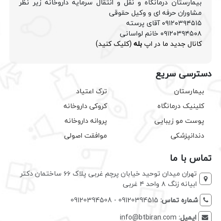
بیمارستان درمانگاه و نقل و انتقال سرمایه داروخانه زیر نظر
مشاوران حرفه ای و وکیل حقوقی
۰۹۱۲۰۳۹۴۵۱۵ آقای پرسته
۰۹۱۲۰۳۹۴۵۰۸ خانم لواسانی
کانال جدید ما در اپ
بله
(کلیک کنید)
دسترسی سریع
بیمارستان
ترک اعتیاد
کلینیک درمانگاه
کروکی داروخانه
پوست مو زیبایی
پروانه داروخانه
دندانپزشکی
موافقت اصولی
تماس با ما
تهران میدان توحید خیابان پرچم غربی پلاک ۶۶ ساختمان دکتر
ابیانه زنگ ۸ واحد ۴ غربی
شماره تماس:
09120394515 - 09120394508
ایمیل:
info@btbiran.com