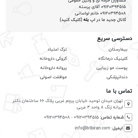
مشاوران حرفه ای و وکیل حقوقی
۰۹۱۲۰۳۹۴۵۱۵ آقای پرسته
۰۹۱۲۰۳۹۴۵۰۸ خانم لواسانی
کانال جدید ما در اپ
بله
(کلیک کنید)
دسترسی سریع
بیمارستان
ترک اعتیاد
کلینیک درمانگاه
کروکی داروخانه
پوست مو زیبایی
پروانه داروخانه
دندانپزشکی
موافقت اصولی
تماس با ما
تهران میدان توحید خیابان پرچم غربی پلاک ۶۶ ساختمان دکتر
ابیانه زنگ ۸ واحد ۴ غربی
شماره تماس:
09120394515 - 09120394508
ایمیل:
info@btbiran.com