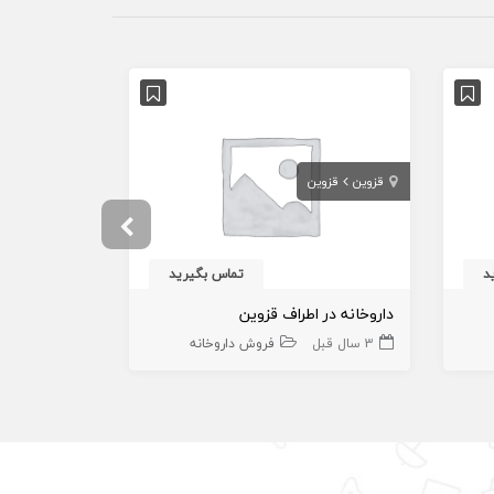
قزوین
قزوین
خوزستان
اه
د
تماس بگیرید
داروخانه در اطراف قزوین
واگذاری داروخ
3 سال قبل
فروش داروخانه
3 ماه قبل