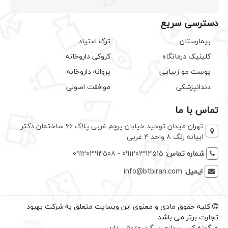
دسترسی سریع
بیمارستان
ترک اعتیاد
کلینیک درمانگاه
کروکی داروخانه
پوست مو زیبایی
پروانه داروخانه
دندانپزشکی
موافقت اصولی
تماس با ما
تهران میدان توحید خیابان پرچم غربی پلاک ۶۶ ساختمان دکتر
ابیانه زنگ ۸ واحد ۴ غربی
شماره تماس:
09120394515 - 09120394508
ایمیل:
info@btbiran.com
کلیه حقوق مادی و معنوی این وبسایت متعلق به شرکت بهبود
تجارت برتر می باشد.
هرگونه کپی برداری پیگرد حقوقی دارد