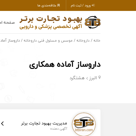
ورود / ثبت نام
علاقه‌مندی ها
صفحه اص
/
/
/ داروساز آماد
خانه
داروخانه
موسس و مسئول فنی داروخانه
داروساز آماده همکاری
البرز
هشتگرد
مدیریت بهبود تجارت برتر
آگهی دهنده