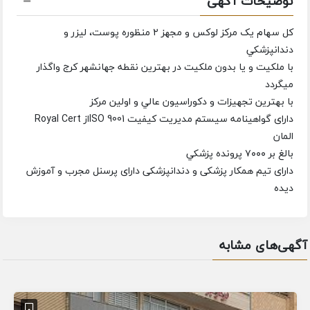
توضیحات آگهی
كل سهام یک مركز لوكس و مجهز ۲ منظوره پوست، ليزر و
دندانپزشكي
با ملكيت و يا بدون ملكيت در بهترین نقطه جهانشهر كرج واگذار
میگردد
با بهترين تجهيزات و دكوراسيون عالي و اولین مرکز
دارای گواهينامه سيستم مديريت كيفيت ISO 9001از Royal Cert
المان
بالغ بر ۷۰۰۰ پرونده پزشكي
دارای تیم همکار پزشکی و دندانپزشکی دارای پرسنل مجرب و آموزش
دیده
آگهی‌های مشابه