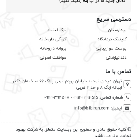
کانال جدید ما در اپ
بله
(کلیک کنید)
دسترسی سریع
بیمارستان
ترک اعتیاد
کلینیک درمانگاه
کروکی داروخانه
پوست مو زیبایی
پروانه داروخانه
دندانپزشکی
موافقت اصولی
تماس با ما
تهران میدان توحید خیابان پرچم غربی پلاک ۶۶ ساختمان دکتر
ابیانه زنگ ۸ واحد ۴ غربی
شماره تماس:
09120394515 - 09120394508
ایمیل:
info@btbiran.com
کلیه حقوق مادی و معنوی این وبسایت متعلق به شرکت بهبود
تجارت برتر می باشد.