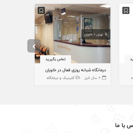
تهران
خاوران
فارس
شیراز
د
تماس بگیرید
درمانگاه شبانه روزی فعال در خاوران
واگذاری درمان
ه
2 سال قبل
کلینیک و درمانگاه
4 سال قبل
س با ما