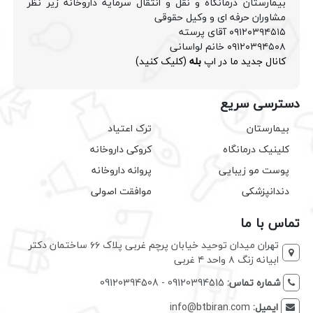
بیمارستان درمانگاه و نقل و انتقال سرمایه داروخانه زیر نظر
مشاوران حرفه ای و وکیل حقوقی
۰۹۱۲۰۳۹۴۵۱۵ آقای پرسته
۰۹۱۲۰۳۹۴۵۰۸ خانم لواسانی
کانال جدید ما در اپ
بله
(کلیک کنید)
دسترسی سریع
بیمارستان
ترک اعتیاد
کلینیک درمانگاه
کروکی داروخانه
پوست مو زیبایی
پروانه داروخانه
دندانپزشکی
موافقت اصولی
تماس با ما
تهران میدان توحید خیابان پرچم غربی پلاک ۶۶ ساختمان دکتر
ابیانه زنگ ۸ واحد ۴ غربی
شماره تماس:
09120394515 - 09120394508
ایمیل:
info@btbiran.com