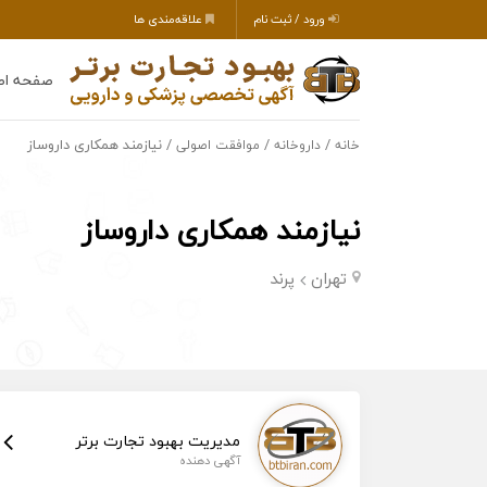
ورود / ثبت نام
علاقه‌مندی ها
صفحه اص
/
/
/ نیازمند همکاری داروساز
خانه
داروخانه
موافقت اصولی
نیازمند همکاری داروساز
تهران
پرند
مدیریت بهبود تجارت برتر
آگهی دهنده