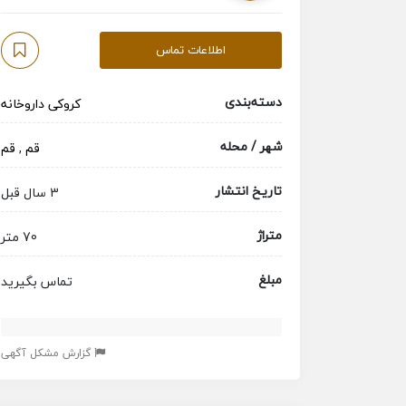
اطلاعات تماس
دسته‌بندی
کروکی داروخانه
شهر / محله
قم
,
قم
تاریخ انتشار
3 سال قبل
متراژ
70 متر
مبلغ
تماس بگیرید
گزارش مشکل آگهی