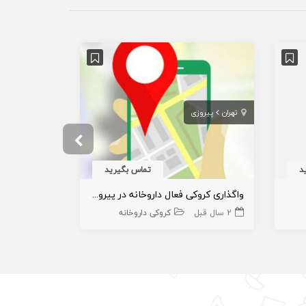
تهران
پیروزی
لرستان
درود
د
تماس بگیرید
واگذاری کروکی فعال داروخانه در پیروزی
کروکی داروخا
2 سال قبل
کروکی داروخانه
3 سال قبل