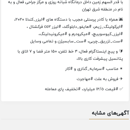
با قدر السهم زمين داخل درمانگاه شبانه روزی و مرکز جراحی فعال و به
نام در منطقه شرق تهران
🌆 همراه با کادر پرسنلی مجرب با دستگاه های #لیزر_کندلا ۲۰۲۰،
#ایرکولینگ_زیمر، #هایفو_دابلو‌گلد، #لیزر co2 فرکشنال ،
#لیزر_کیوسوییچ، #میکرودرم و #میکرونیدلینگ،
#ست_تزريق_چربی، #ست_سابسيژن و تمامی وسایل
🔰 و پیج اینستاگرام فعال، ۴ خط تلفن، ۱۵۰ متر فضا و ۷ اتاق با
پتانسیل پيشرفت کاری بالا،
✴ مناسب #سرمايه_گذاری و #كار
✈ فروش به علت #مهاجرت
✅ #قيمت ١٢/٥ ميليارد، #تخفيف پای معامله
آگهی‌های مشابه