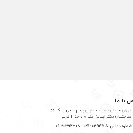
س با ما
تهران میدان توحید خیابان پرچم غربی پلاک ۶۶
ساختمان دکتر ابیانه زنگ ۸ واحد ۴ غربی
شماره تماس:
09120394515 - 09120394508